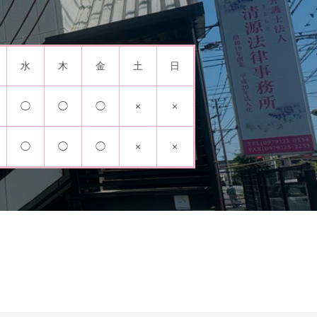
水
木
金
土
日
◯
◯
◯
×
×
◯
◯
◯
×
×