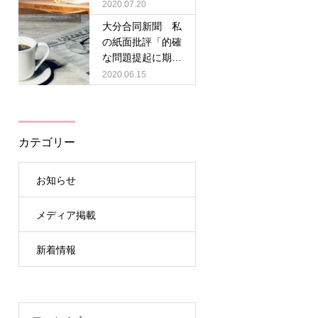
護士／記事リンク
2020.07.20
大分合同新聞 私
の紙面批評「的確
な問題提起に期
待」清源万里子弁
2020.06.15
護士／記事PDF
カテゴリー
お知らせ
メディア掲載
新着情報