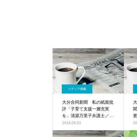
メディア掲載
大分合同新聞 私の紙面批
評「子育て支援一層充実
を」清源万里子弁護士／記
事PDF
2018.09.03
20