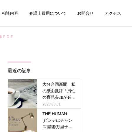
相談内容
弁護士費用について
お問合せ
アクセス
事ＰＤＦ
詳細を見る
刑事事件
最近の記事
大分合同新聞 私
の紙面批評「男性
の育児参加が必
倒産整理事件
要」清源万里子弁
2020.08.31
護士／記事PDF
THE HUMAN
[ピンチはチャン
ス]清源万里子弁