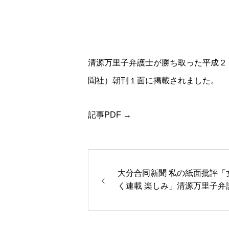
清源万里子弁護士が勝ち取った平成２
聞社）朝刊１面に掲載されました。
記事PDF →
大分合同新聞 私の紙面批評「
く連載 楽しみ」清源万里子弁
記事PDF