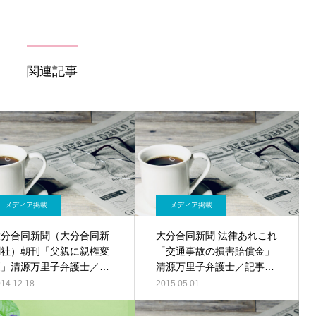
関連記事
メディア掲載
メディア掲載
大分合同新聞（大分合同新
大分合同新聞 法律あれこれ
聞社）朝刊「父親に親権変
「交通事故の損害賠償金」
更」清源万里子弁護士／記
清源万里子弁護士／記事
事ＰＤＦ
PDF
14.12.18
2015.05.01