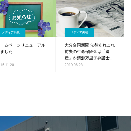
メディア掲載
メディア掲載
ホームページリニューアル
大分合同新聞 法律あれこれ
しました
前夫の生命保険金は「遺
産」か清源万里子弁護士／
記事PDF
15.11.20
2019.06.28