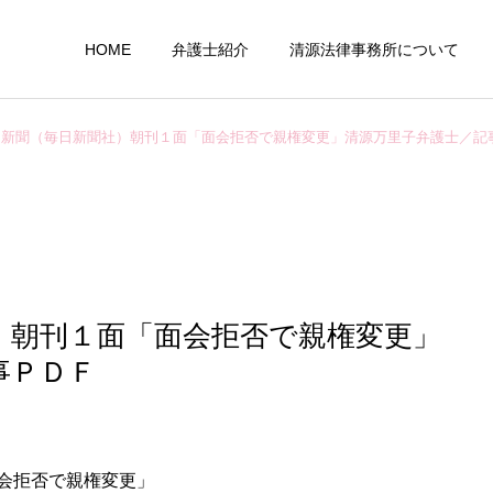
HOME
弁護士紹介
清源法律事務所について
日新聞（毎日新聞社）朝刊１面「面会拒否で親権変更」清源万里子弁護士／記
行政事件
外部業務
）朝刊１面「面会拒否で親権変更」
事ＰＤＦ
医療、介護問題
企業法務
会拒否で親権変更」