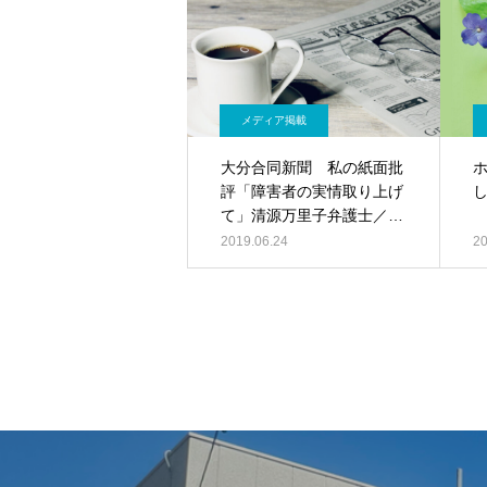
メディア掲載
大分合同新聞 私の紙面批
評「障害者の実情取り上げ
て」清源万里子弁護士／記
事PDF
2019.06.24
20