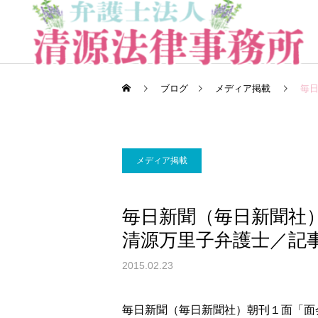
ブログ
メディア掲載
毎
メディア掲載
一般民事事件
毎日新聞（毎日新聞社
清源万里子弁護士／記
労働問題
2015.02.23
毎日新聞（毎日新聞社）朝刊１面「面