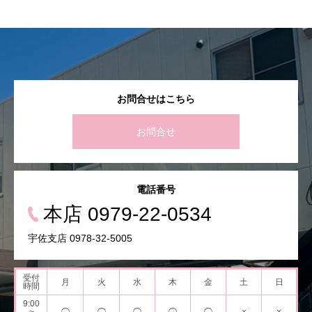
お問合せはこちら
お問合せ
電話番号
本店 0979-22-0534
宇佐支店 0978-32-5005
受付
月
火
水
木
金
土
日
時間
9:00