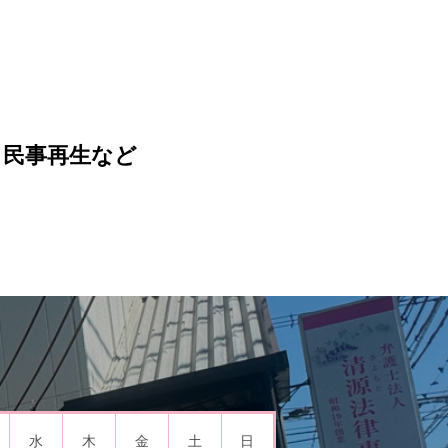
・民事再生など
水
木
金
土
日