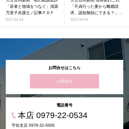
大分合同新聞 私の紙面批評
大分合同新聞 法律あれこれ
「若者と地域をつなぐ」清源
「不貞行った妻から離婚請
万里子弁護士／記事ＰＤＦ
求、認知無効にできる？」
清源万里子弁護士／記事PDF
2017.04.24
2017.04.04
お問合せはこちら
お問合せ
電話番号
本店 0979-22-0534
宇佐支店 0978-32-5005