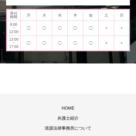
受付
月
火
水
木
金
土
日
時間
9:00
~
◯
◯
◯
◯
◯
×
×
12:00
13:00
~
◯
◯
◯
◯
◯
×
×
17:00
HOME
弁護士紹介
清源法律事務所について