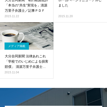
大分合同新聞 私の紙面批評
ホームページリニューアルし
「本当の“共生”実現を」清源
ました
万里子弁護士／記事ＰＤＦ
2015.11.22
2015.11.20
メディア掲載
大分合同新聞 法律あれこれ
「学校でのいじめによる損害
賠償」 清源万里子弁護士／
記事PDF
2015.11.04