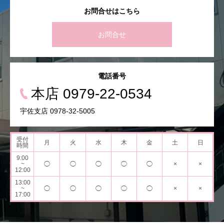
お問合せはこちら
お問合せ
電話番号
本店 0979-22-0534
宇佐支店 0978-32-5005
受付
月
火
水
木
金
土
日
時間
9:00
~
◯
◯
◯
◯
◯
×
×
12:00
13:00
~
◯
◯
◯
◯
◯
×
×
17:00