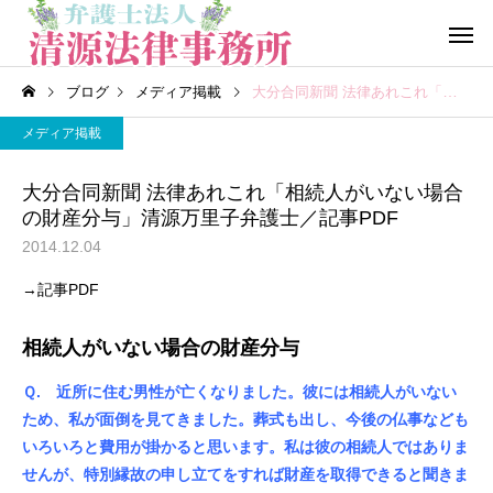
ブログ
メディア掲載
大分合同新聞 法律あれこれ「相続人がいない場合の財産分与」清源万里子弁護士／記事PDF
メディア掲載
大分合同新聞 法律あれこれ「相続人がいない場合
の財産分与」清源万里子弁護士／記事PDF
2014.12.04
一般民事事件
行政事
→記事PDF
相続人がいない場合の財産分与
労働問題
医療、介護
Ｑ. 近所に住む男性が亡くなりました。彼には相続人がいない
ため、私が面倒を見てきました。葬式も出し、今後の仏事なども
いろいろと費用が掛かると思います。私は彼の相続人ではありま
せんが、特別縁故の申し立てをすれば財産を取得できると聞きま