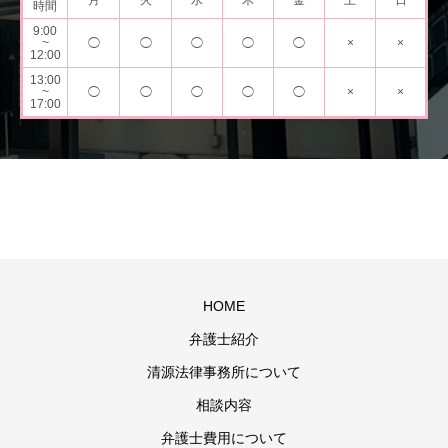
月
火
水
木
金
土
日
時間
9:00
~
◯
◯
◯
◯
◯
×
×
12:00
13:00
~
◯
◯
◯
◯
◯
×
×
17:00
HOME
弁護士紹介
清源法律事務所について
相談内容
弁護士費用について