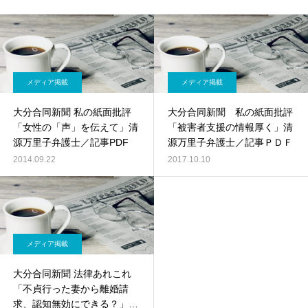
メディア掲載
メディア掲載
大分合同新聞 私の紙面批評
大分合同新聞 私の紙面批評
「女性の「声」を伝えて」清
「被害者支援の情報厚く」清
源万里子弁護士／記事PDF
源万里子弁護士／記事ＰＤＦ
2014.09.22
2017.10.10
メディア掲載
大分合同新聞 法律あれこれ
「不貞行った妻から離婚請
求、認知無効にできる？」