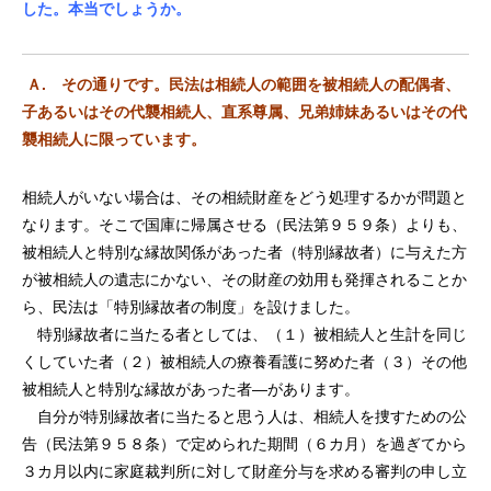
した。本当でしょうか。
Ａ. その通りです。民法は相続人の範囲を被相続人の配偶者、
子あるいはその代襲相続人、直系尊属、兄弟姉妹あるいはその代
襲相続人に限っています。
相続人がいない場合は、その相続財産をどう処理するかが問題と
なります。そこで国庫に帰属させる（民法第９５９条）よりも、
被相続人と特別な縁故関係があった者（特別縁故者）に与えた方
が被相続人の遺志にかない、その財産の効用も発揮されることか
ら、民法は「特別縁故者の制度」を設けました。
特別縁故者に当たる者としては、（１）被相続人と生計を同じ
くしていた者（２）被相続人の療養看護に努めた者（３）その他
被相続人と特別な縁故があった者―があります。
自分が特別縁故者に当たると思う人は、相続人を捜すための公
告（民法第９５８条）で定められた期間（６カ月）を過ぎてから
３カ月以内に家庭裁判所に対して財産分与を求める審判の申し立