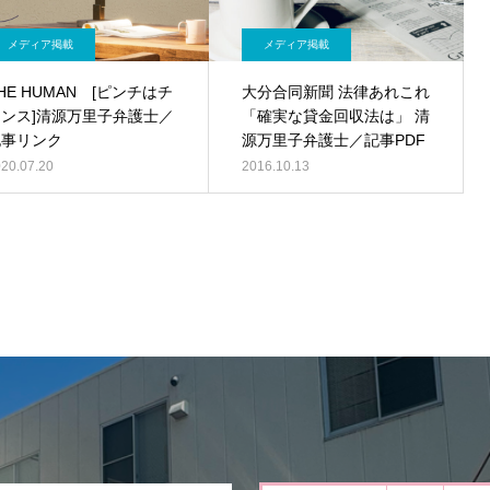
メディア掲載
メディア掲載
HE HUMAN [ピンチはチ
大分合同新聞 法律あれこれ
ャンス]清源万里子弁護士／
「確実な貸金回収法は」 清
記事リンク
源万里子弁護士／記事PDF
20.07.20
2016.10.13