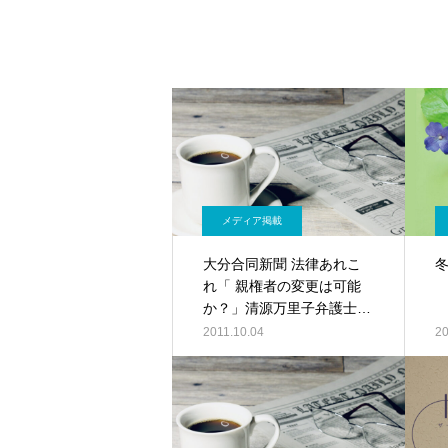
メディア掲載
大分合同新聞 法律あれこ
れ「 親権者の変更は可能
か？」清源万里子弁護士／
記事PDF
2011.10.04
20