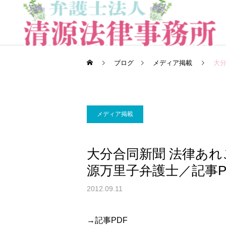
ブログ
メディア掲載
大分
メディア掲載
一般民事事件
大分合同新聞 法律あれ
源万里子弁護士／記事P
労働問題
2012.09.11
→記事PDF