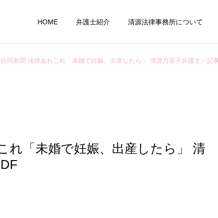
HOME
弁護士紹介
清源法律事務所について
合同新聞 法律あれこれ「未婚で妊娠、出産したら」 清源万里子弁護士／記事
行政事件
外部業務
これ「未婚で妊娠、出産したら」 清
DF
医療、介護問題
企業法務