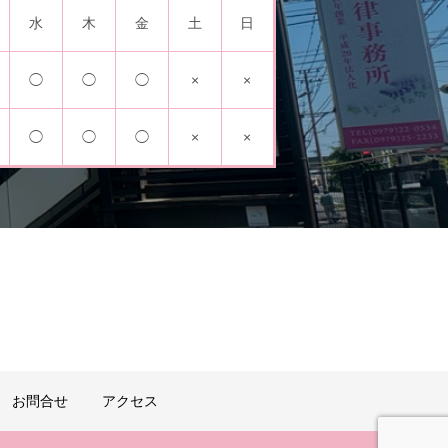
水
木
金
土
日
◯
◯
◯
×
×
◯
◯
◯
×
×
お問合せ
アクセス