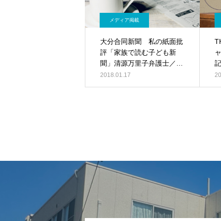
メディア掲載
大分合同新聞 私の紙面批
T
評「家族で読む子ども新
聞」清源万里子弁護士／記
事ＰＤＦ
2018.01.17
20