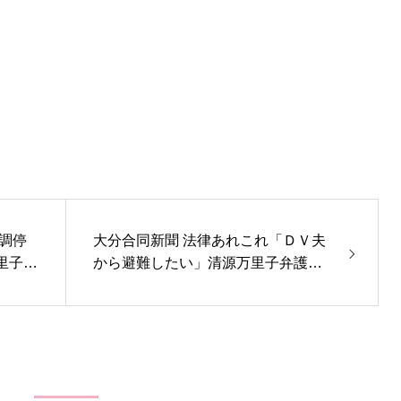
 調停
大分合同新聞 法律あれこれ「ＤＶ夫
から避難したい」清源万里子弁護士
／記事PDF