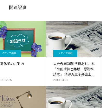
関連記事
メディア掲載
メディア掲載
冬期休業のご案内
大分合同新聞 法律あれこれ
「性的虐待と離婚・慰謝料
請求」 清源万里子弁護士／
記事PDF
15.12.25
2013.04.09