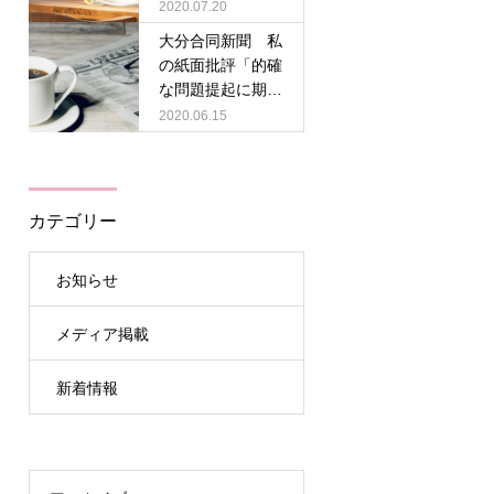
護士／記事リンク
2020.07.20
大分合同新聞 私
の紙面批評「的確
な問題提起に期
待」清源万里子弁
2020.06.15
護士／記事PDF
カテゴリー
お知らせ
メディア掲載
新着情報