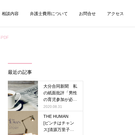
相談内容
弁護士費用について
お問合せ
アクセス
PDF
詳細を見る
刑事事件
最近の記事
大分合同新聞 私
の紙面批評「男性
の育児参加が必
倒産整理事件
要」清源万里子弁
2020.08.31
護士／記事PDF
THE HUMAN
[ピンチはチャン
ス]清源万里子弁