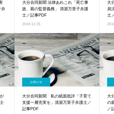
害
大分合同新聞 法律あれこれ「死亡事
大
子弁
故、親の監督義務」 清源万里子弁護
員
士／記事PDF
士
2018.12.25
201
お知らせ
が
大分合同新聞 私の紙面批評「子育て
大
士
支援一層充実を」清源万里子弁護士／
の
記事PDF
／記