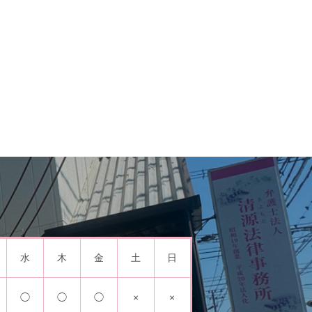
水
木
金
土
日
◯
◯
◯
×
×