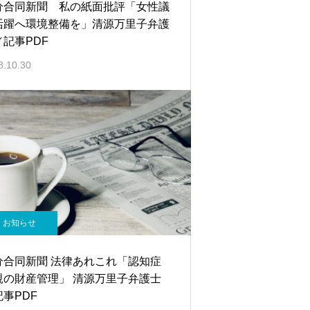
分合同新聞 私の紙面批評「女性議
活躍へ環境整備を」清源万里子弁護
／記事PDF
8.10.30
お知らせ
分合同新聞 法律あれこれ「認知症
親の財産管理」 清源万里子弁護士
事PDF