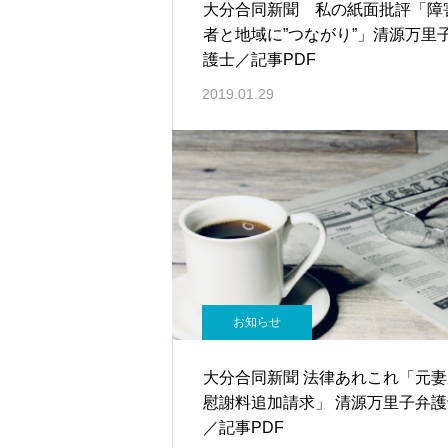
大分合同新聞 私の紙面批評「障
者と地域に”つながり”」清源万里
護士／記事PDF
2019.01.29
お知らせ
大分合同新聞 法律あれこれ「元妻
慰謝料追加請求」 清源万里子弁護
／記事PDF