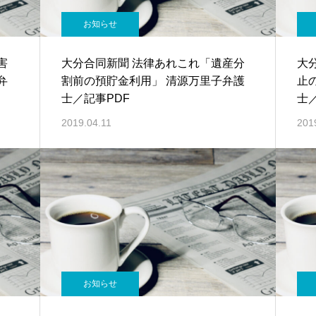
お知らせ
害
大分合同新聞 法律あれこれ「遺産分
大
弁
割前の預貯金利用」 清源万里子弁護
止
士／記事PDF
士
2019.04.11
201
お知らせ